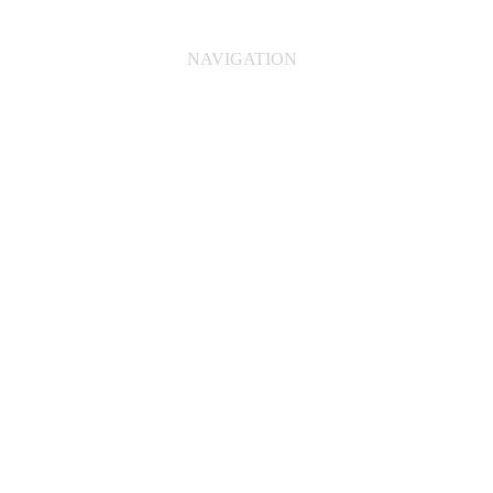
NAVIGATION
vitrine
peinture
dessin
textile
fresque
image ia
contact