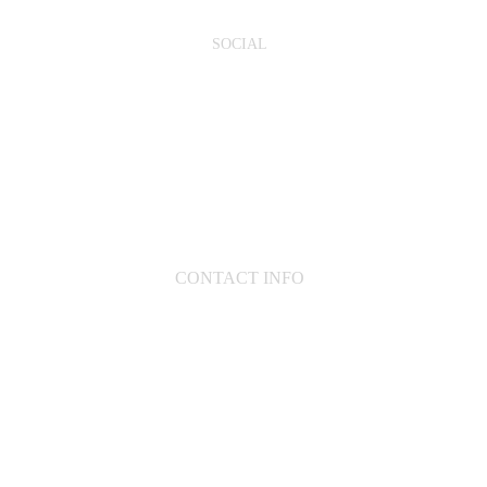
SOCIAL
Instagram
Pinterest
Facebook
CONTACT INFO  
Bretagne France
contact@sebbg.
fr
Appel direct